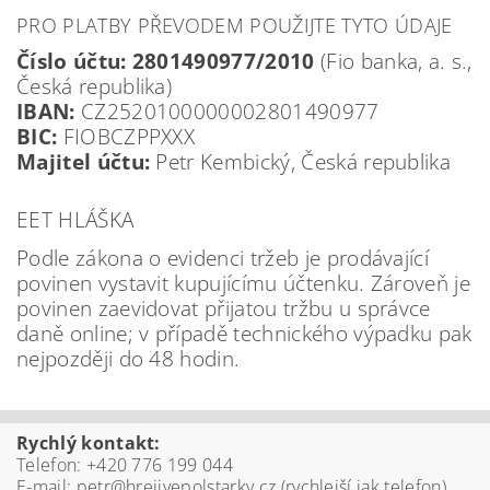
PRO PLATBY PŘEVODEM POUŽIJTE TYTO ÚDAJE
Číslo účtu:
2801490977/2010
(Fio banka, a. s.,
Česká republika)
IBAN:
CZ2520100000002801490977
BIC:
FIOBCZPPXXX
Majitel účtu:
Petr Kembický, Česká republika
EET HLÁŠKA
Podle zákona o evidenci tržeb je prodávající
povinen vystavit kupujícímu účtenku. Zároveň je
povinen zaevidovat přijatou tržbu u správce
daně online; v případě technického výpadku pak
nejpozději do 48 hodin.
Rychlý kontakt:
Telefon: +420 776 199 044
E-mail: petr@hrejivepolstarky.cz (rychlejší jak telefon)