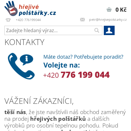
0 Kč
petr@hrejivepolstarky.cz
+420 776199044
KONTAKTY
VÁŽENÍ ZÁKAZNÍCI,
těší nás
, že jste navštívili náš obchod zaměřený
na prodej
hřejivých polštářků
a dalších
výrobků pro osobní tepelnou pohodu. Pokud