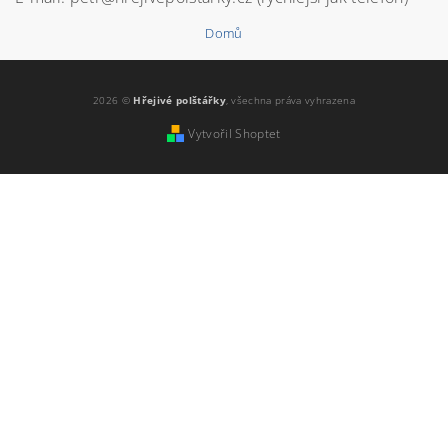
Domů
2026 ©
Hřejivé polštářky
, všechna práva vyhrazena
Vytvořil Shoptet