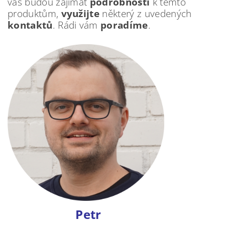
vás budou zajímat
podrobnosti
k těmto
produktům,
využijte
některý z uvedených
kontaktů
. Rádi vám
poradíme
.
Petr