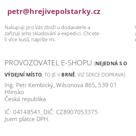
petr@hrejivepolstarky.cz
Nakupuji pro Vás zboží u dodavatele a
zařizuji jeho skladování a expedici. Chcete-
li více kusů, napište mi.
PROVOZOVATEL
E
-
SHOPU
(
NEJEDNÁ S O
VÝDEJNÍ MÍSTO
, TO JE V
BRNĚ
, VIZ SEKCE DOPRAVA)
Ing. Petr Kembický, Wilsonova 865, 539 01
Hlinsko
Česká republika
IČ: 04148541, DIČ: CZ8907053375
Jsem plátce DPH.